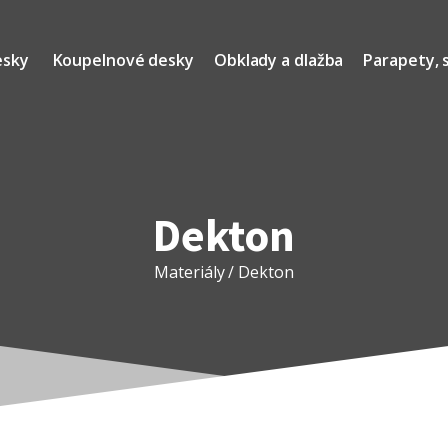
esky
Koupelnové desky
Obklady a dlažba
Parapety, 
Dekton
Materiály
/ Dekton