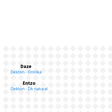
Daze
Dekton - Onirika
Entzo
Dekton - Dk natural
« Předchozí
1
2
3
4
5
…
11
Další »