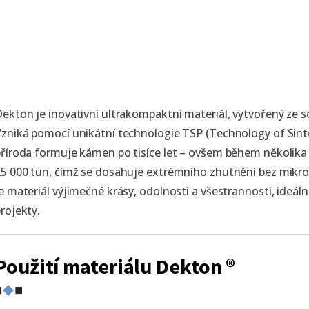
ekton je inovativní ultrakompaktní materiál, vytvořený ze s
zniká pomocí unikátní technologie TSP (Technology of Sinter
říroda formuje kámen po tisíce let – ovšem během několika 
5 000 tun, čímž se dosahuje extrémního zhutnění bez mikr
e materiál výjimečné krásy, odolnosti a všestrannosti, ideáln
rojekty.
Použití materiálu Dekton ®