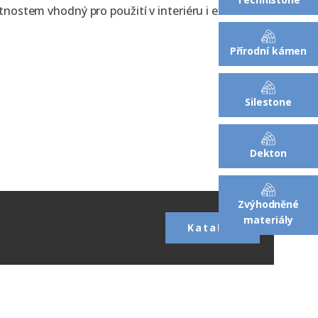
nostem vhodný pro použití v interiéru i exteriéru:
Přírodní kámen
Silestone
Dekton
Zvýhodněné
materiály
Katalog