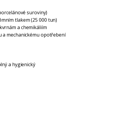
 porcelánové suroviny)
rémním tlakem (25 000 tun)
skvrnám a chemikáliím
azu a mechanickému opotřebení
olný a hygienický