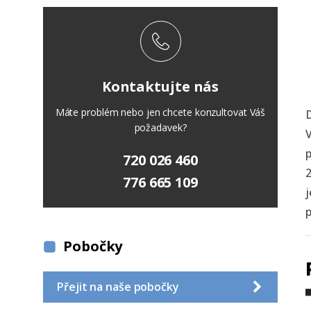
Kontaktujte nás
Máte problém nebo jen chcete konzultovat Váš
D
požadavek?
V
p
720 026 460
2
776 665 109
j
p
Pobočky
Přejit na naše pobočky