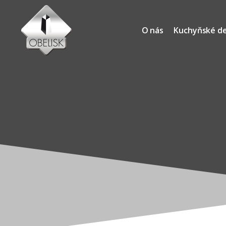
O nás
Kuchyňské d