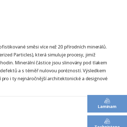
ofistikované směsi více než 20 přírodních minerálů.
ized Particles), která simuluje procesy, jimiž
hodin. Minerální částice jsou slinovány pod tlakem
odefektů a s téměř nulovou porézností. Výsledkem
í pro i ty nejnáročnější architektonické a designové
Laminam
Technistone