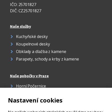
IČO: 25701827
DIČ: CZ25701827
Naše služby
Kuchyňské desky
Koupelnové desky
Obklady a dlažba z kamene
Parapety, schody a krby z kamene
Naše pobočky v Praze
Horní Počernice
Žižkov
Nastavení cookies
Strašnice
Ďáblice