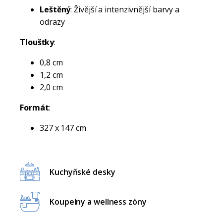
Leštěný
: Živější a intenzivnější barvy a
odrazy
Tloušťky
:
0,8 cm
1,2 cm
2,0 cm
Formát
:
327 x 147 cm
Kuchyňské desky
Koupelny a wellness zóny