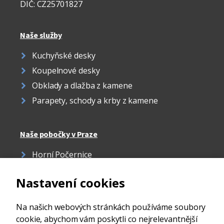
DIČ: CZ25701827
Naše služby
Kuchyňské desky
Koupelnové desky
Obklady a dlažba z kamene
Parapety, schody a krby z kamene
Naše pobočky v Praze
Horní Počernice
Žižkov
Nastavení cookies
Strašnice
Ďáblice
Na našich webových stránkách používáme soubory
cookie, abychom vám poskytli co nejrelevantnější