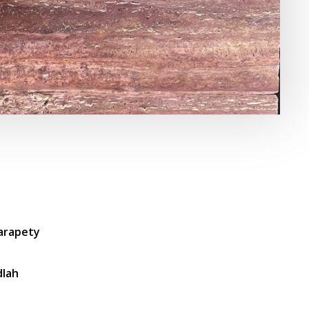
parapety
dlah