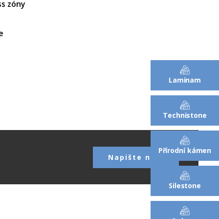
ss zóny
e
Laminam
Technistone
Přírodní kámen
Napište nám
Silestone