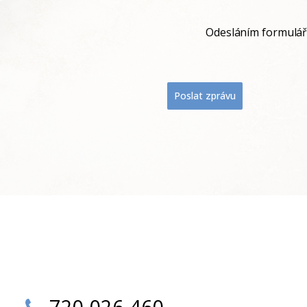
Odesláním formulář
Poslat zprávu
720 026 460