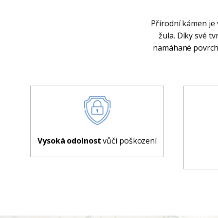
Přírodní kámen je 
žula. Díky své t
namáhané povrchy.
Vysoká odolnost
vůči poškození