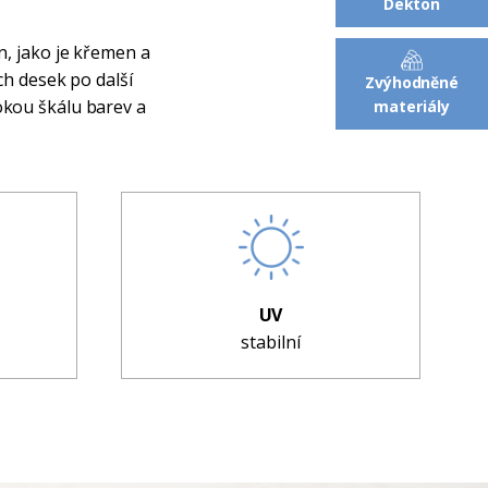
Dekton
n, jako je křemen a
ch desek po další
Zvýhodněné
okou škálu barev a
materiály
UV
stabilní