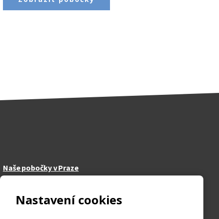
Naše pobočky v Praze
Horní Počernice
Nastavení cookies
Žižkov
Strašnice