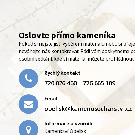
Oslovte přímo kameníka
Pokud si nejste jisti výběrem materiálu nebo si přej
neváhejte nás kontaktovat. Rádi vám poskytneme p
osobní setkání, kde si materiál můžete prohlédnout a
Rychlý kontakt
720 026 460
776 665 109
Email
obelisk@kamenosocharstvi.cz
Informace a vzorník
Kamenictví Obelisk