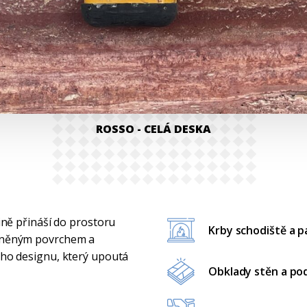
ROSSO
- CELÁ DESKA
tině přináší do prostoru
Krby schodiště a 
plněným povrchem a
ého designu, který upoutá
Obklady stěn a po