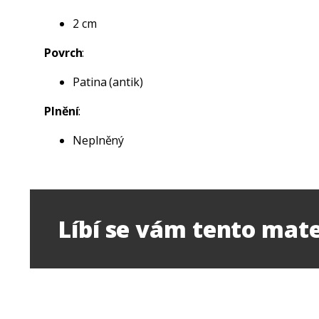
2 cm
Povrch
:
Patina (antik)
Plnění
:
Neplněný
Líbí se vám tento mate