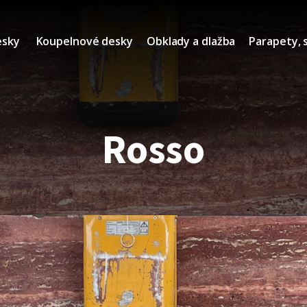
esky
Koupelnové desky
Obklady a dlažba
Parapety, 
Rosso