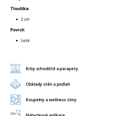
Tloušťka
:
2 cm
Povrch
:
Lesk
Krby schodiště a parapety
Obklady stěn a podlah
Koupelny a wellness zóny
Nábytkové aplikace