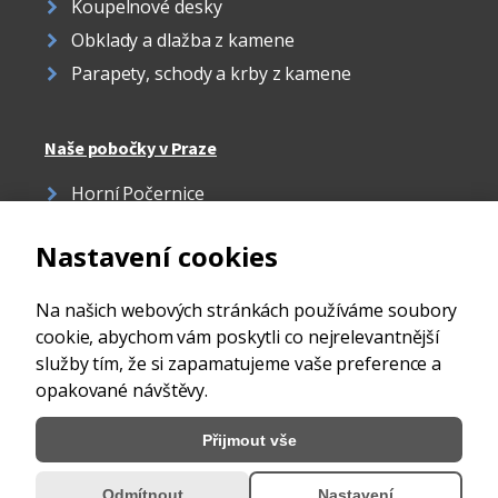
Koupelnové desky
Obklady a dlažba z kamene
Parapety, schody a krby z kamene
Naše pobočky v Praze
Horní Počernice
Žižkov
Nastavení cookies
Strašnice
Ďáblice
Na našich webových stránkách používáme soubory
cookie, abychom vám poskytli co nejrelevantnější
služby tím, že si zapamatujeme vaše preference a
opakované návštěvy.
Přijmout vše
© 2026 Kamenictví Obelisk. Všechna práva vyhrazena
Odmítnout
Nastavení