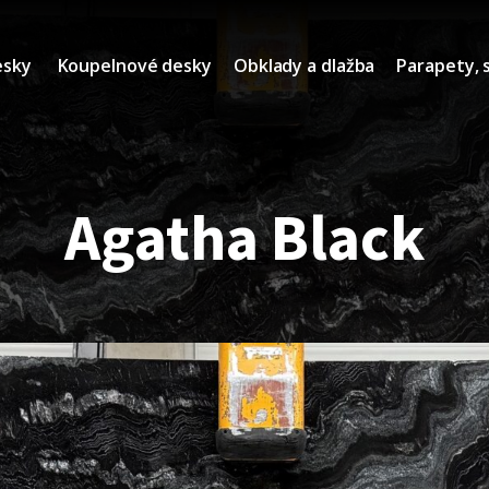
esky
Koupelnové desky
Obklady a dlažba
Parapety, 
Agatha Black