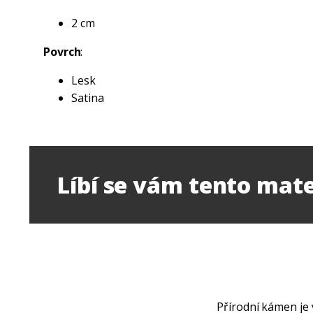
2 cm
Povrch
:
Lesk
Satina
Líbí se vám tento mate
Přírodní kámen je 