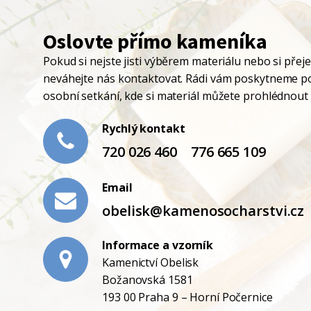
Oslovte přímo kameníka
Pokud si nejste jisti výběrem materiálu nebo si přej
neváhejte nás kontaktovat. Rádi vám poskytneme p
osobní setkání, kde si materiál můžete prohlédnout a
Rychlý kontakt
720 026 460
776 665 109
Email
obelisk@kamenosocharstvi.cz
Informace a vzorník
Kamenictví Obelisk
Božanovská 1581
193 00 Praha 9 – Horní Počernice