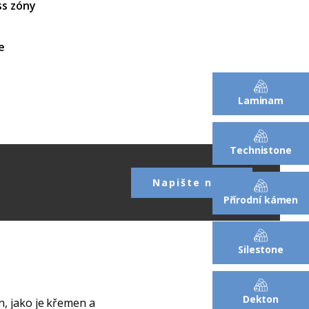
ss zóny
e
Laminam
Technistone
Napište nám
Přírodní kámen
Silestone
Dekton
n, jako je křemen a