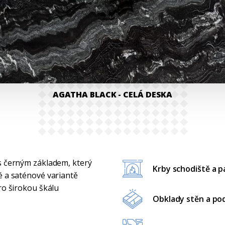
AGATHA BLACK
- CELÁ DESKA
 s černým základem, který
Krby schodiště a 
é a saténové variantě
ro širokou škálu
Obklady stěn a po