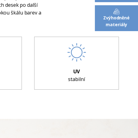
ch desek po další
okou škálu barev a
Zvýhodněné
materiály
UV
stabilní