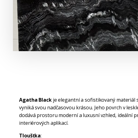
Agatha Black
je elegantní a sofistikovaný materiál
vyniká svou nadčasovou krásou. Jeho povrch v leskl
dodává prostoru moderní a luxusní vzhled, ideální p
interiérových aplikací.
Tloušťka
: