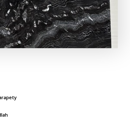
parapety
dlah