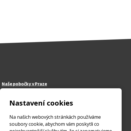
Naše pobočky v Praze
Horní Počernice
Nastavení cookies
Žižkov
Strašnice
Na našich webových stránkách používáme
Ďáblice
soubory cookie, abychom vám poskytli co