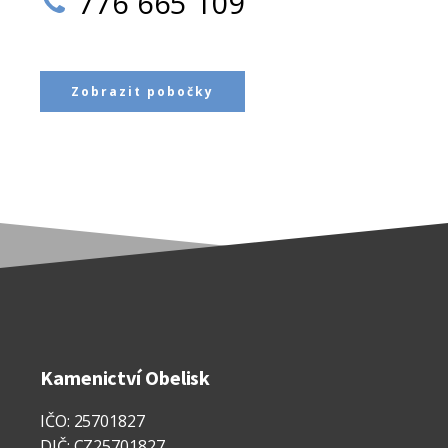
776 665 109
Zobrazit pobočky
Kamenictví Obelisk
IČO: 25701827
DIČ: CZ25701827