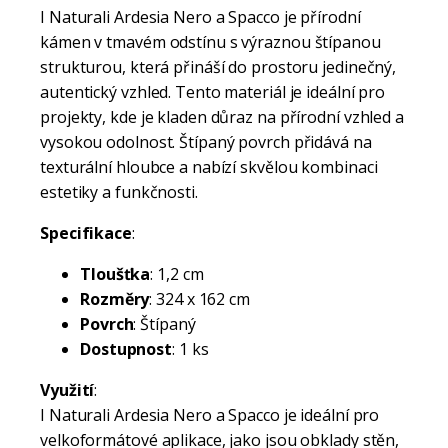
I Naturali Ardesia Nero a Spacco je přírodní
kámen v tmavém odstínu s výraznou štípanou
strukturou, která přináší do prostoru jedinečný,
autentický vzhled. Tento materiál je ideální pro
projekty, kde je kladen důraz na přírodní vzhled a
vysokou odolnost. Štípaný povrch přidává na
texturální hloubce a nabízí skvělou kombinaci
estetiky a funkčnosti.
Specifikace
:
Tloušťka
: 1,2 cm
Rozměry
: 324 x 162 cm
Povrch
: Štípaný
Dostupnost
: 1 ks
Využití
:
I Naturali Ardesia Nero a Spacco je ideální pro
velkoformátové aplikace, jako jsou obklady stěn,