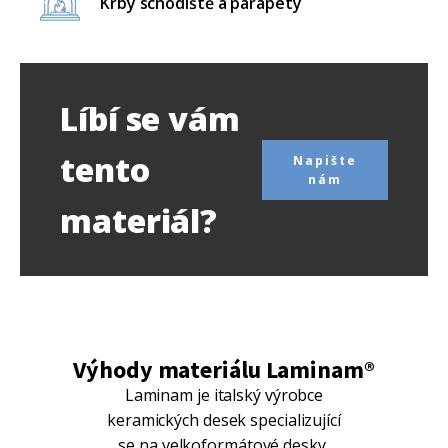
Krby schodiště a parapety
Líbí se vám
tento
Napište
nám
materiál?
Výhody materiálu Laminam®
Laminam je italský výrobce
keramických desek specializující
se na velkoformátové desky,