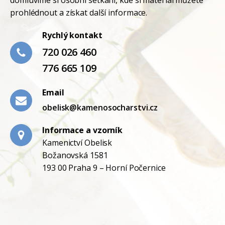
domluvíme si osobní setkání, kde si materiál můžete
prohlédnout a získat další informace.
Rychlý kontakt
720 026 460
776 665 109
Email
obelisk@kamenosocharstvi.cz
Informace a vzorník
Kamenictví Obelisk
Božanovská 1581
193 00 Praha 9 – Horní Počernice