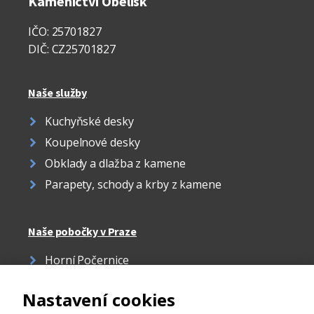
Kamenictví Obelisk
IČO: 25701827
DIČ: CZ25701827
Naše služby
Kuchyňské desky
Koupelnové desky
Obklady a dlažba z kamene
Parapety, schody a krby z kamene
Naše pobočky v Praze
Horní Počernice
Žižkov
Nastavení cookies
Strašnice